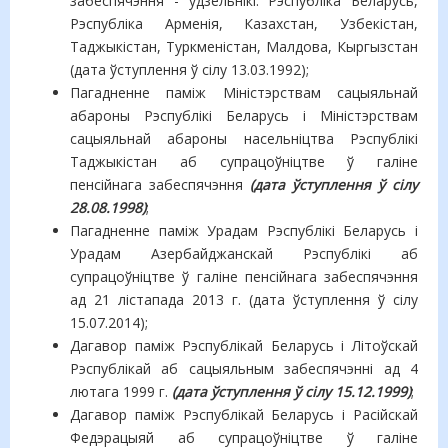
забеспячэння - удзельнікі: Рэспубліка Беларусь,
Рэспубліка Арменія, Казахстан, Узбекістан,
Таджыкістан, Туркменістан, Малдова, Кыргызстан
(дата ўступлення ў сілу 13.03.1992);
Пагадненне паміж Міністэрствам сацыяльнай
абароны Рэспублікі Беларусь і Міністэрствам
сацыяльнай абароны насельніцтва Рэспублікі
Таджыкістан аб супрацоўніцтве ў галіне
пенсійнага забеспячэння
(дата ўступлення ў сілу
28.08.1998)
;
Пагадненне паміж Урадам Рэспублікі Беларусь і
Урадам Азербайджанскай Рэспублікі аб
супрацоўніцтве ў галіне пенсійнага забеспячэння
ад 21 лістапада 2013 г. (дата ўступлення ў сілу
15.07.2014);
Дагавор паміж Рэспублікай Беларусь і Літоўскай
Рэспублікай аб сацыяльным забеспячэнні ад 4
лютага 1999 г.
(дата ўступлення ў сілу 15.12.1999)
;
Дагавор паміж Рэспублікай Беларусь і Расійскай
Федэрацыяй аб супрацоўніцтве ў галіне