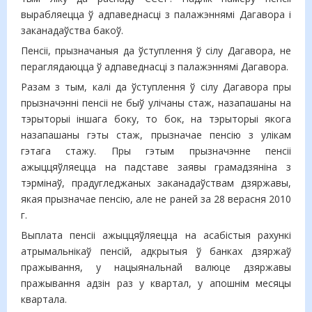
вырабляецца ў адпаведнасці з палажэннямі Дагавора і
заканадаўства бакоў.
Пенсіі, прызначаныя да ўступлення ў сілу Дагавора, не
пераглядаюцца ў адпаведнасці з палажэннямі Дагавора.
Разам з тым, калі да ўступлення ў сілу Дагавора пры
прызначэнні пенсіі не быў улічаны стаж, назапашаны на
тэрыторыі іншага боку, то бок, на тэрыторыі якога
назапашаны гэты стаж, прызначае пенсію з улікам
гэтага стажу. Пры гэтым прызначэнне пенсіі
ажыццяўляецца на падставе заявы грамадзяніна з
тэрмінаў, прадугледжаных заканадаўствам дзяржавы,
якая прызначае пенсію, але не раней за 28 верасня 2010
г.
Выплата пенсіі ажыццяўляецца на асабістыя рахункі
атрымальнікаў пенсій, адкрытыя ў банках дзяржаў
пражывання, у нацыянальнай валюце дзяржавы
пражывання адзін раз у квартал, у апошнім месяцы
квартала.