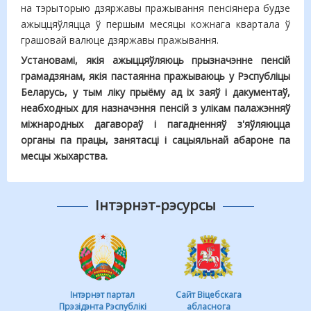
на тэрыторыю дзяржавы пражывання пенсіянера будзе
ажыццяўляцца ў першым месяцы кожнага квартала ў
грашовай валюце дзяржавы пражывання.
Установамі, якія ажыццяўляюць прызначэнне пенсій
грамадзянам, якія пастаянна пражываюць у Рэспубліцы
Беларусь, у тым ліку прыёму ад іх заяў і дакументаў,
неабходных для назначэння пенсій з улікам палажэнняў
міжнародных дагавораў і пагадненняў з'яўляюцца
органы па працы, занятасці і сацыяльнай абароне па
месцы жыхарства.
Інтэрнэт-рэсурсы
Інтэрнэт партал
Сайт Віцебскага
Прэзідэнта Рэспублікі
абласнога