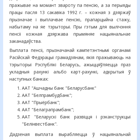
пражывае на момант звароту па пенсію, а за перыяды
працы пасля 13 сакавіка 1992 г. – кожная з дзяржаў
прызначае і выплачвае пенсію, прапарцыйна стажу,
набытаму на яе тэрыторыі. Пры гэтым для вылічэння
пенсіі кожная дзяржава прымяняе нацыянальнае
заканадаўства.
Выплата пенсіі, прызначанай кампетэнтнымі органамі
Расійскай Федэрацыі грамадзянам, якія пражываюць на
тэрыторыі Рэспублікі Беларусь, ажыццяўляецца праз
укладныя рахункі альбо карт-рахункi, адкрытыя ў
наступных банках:
ААТ "Ашчадны банк "Беларусбанк"
ААТ "Белпрамбудбанк";
ААТ "Прыёрбанк";
ААТ "Белаграпрамбанк";
ААТ "Беларускі банк развіцця і рэканструкцыі
"Белінвестбанк".
Дадзеная выплата вырабляецца ў нацыянальнай