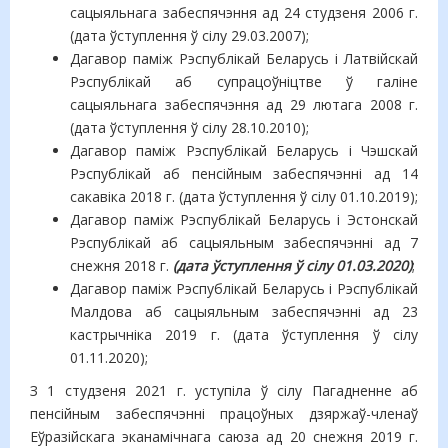
сацыяльнага забеспячэння ад 24 студзеня 2006 г.
(дата ўступлення ў сілу 29.03.2007);
Дагавор паміж Рэспублікай Беларусь і Латвійскай
Рэспублікай аб супрацоўніцтве ў галіне
сацыяльнага забеспячэння ад 29 лютага 2008 г.
(дата ўступлення ў сілу 28.10.2010);
Дагавор паміж Рэспублікай Беларусь і Чэшскай
Рэспублікай аб пенсійным забеспячэнні ад 14
сакавіка 2018 г. (дата ўступлення ў сілу 01.10.2019);
Дагавор паміж Рэспублікай Беларусь і Эстонскай
Рэспублікай аб сацыяльным забеспячэнні ад 7
снежня 2018 г.
(дата ўступлення ў сілу 01.03.2020)
;
Дагавор паміж Рэспублікай Беларусь і Рэспублікай
Малдова аб сацыяльным забеспячэнні ад 23
кастрычніка 2019 г. (дата ўступлення ў сілу
01.11.2020);
З 1 студзеня 2021 г. уступіла ў сілу Пагадненне аб
пенсійным забеспячэнні працоўных дзяржаў-членаў
Еўразійскага эканамічнага саюза ад 20 снежня 2019 г.