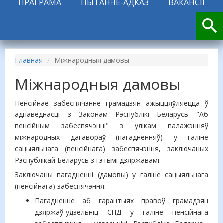
ПРАГРАМА
ПЫТАННЕ-АДКАЗ
ВАКАНСІІ
Главная
Міжнародныя дамовы
Міжнародныя дамовы
Пенсійнае забеспячэнне грамадзян ажыццяўляецца ў
адпаведнасці з Законам Рэспублікі Беларусь "Аб
пенсійным забеспячэнні" з улікам палажэнняў
міжнародных дагавораў (пагадненняў) у галіне
сацыяльнага (пенсійнага) забеспячэння, заключаных
Рэспублікай Беларусь з гэтымі дзяржавамі.
Заключаны пагадненні (дамовы) у галіне сацыяльнага
(пенсійнага) забеспячэння:
Пагадненне аб гарантыях правоў грамадзян
дзяржаў-удзельніц СНД у галіне пенсійнага