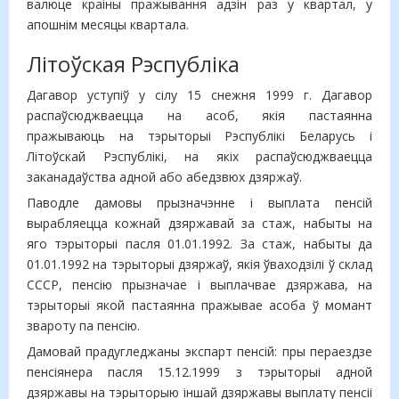
валюце краіны пражывання адзін раз у квартал, у
апошнім месяцы квартала.
Літоўская Рэспубліка
Дагавор уступіў у сілу 15 снежня 1999 г. Дагавор
распаўсюджваецца на асоб, якія пастаянна
пражываюць на тэрыторыі Рэспублікі Беларусь і
Літоўскай Рэспублікі, на якіх распаўсюджваецца
заканадаўства адной або абедзвюх дзяржаў.
Паводле дамовы прызначэнне і выплата пенсій
вырабляецца кожнай дзяржавай за стаж, набыты на
яго тэрыторыі пасля 01.01.1992. За стаж, набыты да
01.01.1992 на тэрыторыі дзяржаў, якія ўваходзілі ў склад
СССР, пенсію прызначае і выплачвае дзяржава, на
тэрыторыі якой пастаянна пражывае асоба ў момант
звароту па пенсію.
Дамовай прадугледжаны экспарт пенсій: пры пераездзе
пенсіянера пасля 15.12.1999 з тэрыторыі адной
дзяржавы на тэрыторыю іншай дзяржавы выплату пенсіі