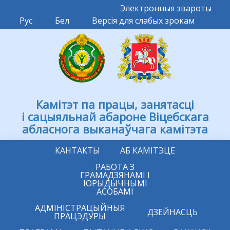
Электронныя звароты
Рус
Бел
Версія для слабых зрокам
Камітэт па працы, занятасці
і сацыяльнай абароне Віцебскага
абласнога выканаўчага камітэта
КАНТАКТЫ
АБ КАМІТЭЦЕ
РАБОТА З
ГРАМАДЗЯНАМІ І
ЮРЫДЫЧНЫМІ
АСОБАМІ
АДМІНІСТРАЦЫЙНЫЯ
ДЗЕЙНАСЦЬ
ПРАЦЭДУРЫ