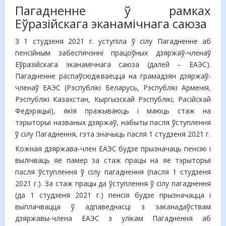
Пагадненне ў рамках
Еўразійскага эканамічнага саюза
З 1 студзеня 2021 г. уступіла ў сілу Пагадненне аб
пенсійным забеспячэнні працоўных дзяржаў-членаў
Еўразійскага эканамічнага саюза (далей – ЕАЭС).
Пагадненне распаўсюджваецца на грамадзян дзяржаў-
членаў ЕАЭС (Рэспублікі Беларусь, Рэспублікі Арменія,
Рэспублікі Казахстан, Кыргызскай Рэспублікі, Расійскай
Федэрацыі), якія пражываюць і маюць стаж на
тэрыторыі названых дзяржаў, набыты пасля ўступлення
ў сілу Пагаднення, гэта значыць пасля 1 студзеня 2021 г.
Кожная дзяржава-член ЕАЭС будзе прызначаць пенсію і
вылічваць яе памер за стаж працы на яе тэрыторыі
пасля ўступлення ў сілу пагаднення (пасля 1 студзеня
2021 г.). За стаж працы да ўступлення ў сілу пагаднення
(да 1 студзеня 2021 г.) пенсія будзе прызначацца і
выплачвацца ў адпаведнасці з заканадаўствам
дзяржавы-члена ЕАЭС з улікам Пагаднення аб