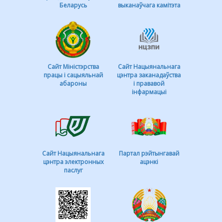
Беларусь
выканаўчага камітэта
Сайт Міністэрства
Сайт Нацыянальнага
працы і сацыяльнай
цэнтра заканадаўства
абароны
і прававой
інфармацыі
Сайт Нацыянальнага
Партал рэйтынгавай
цэнтра электронных
ацэнкі
паслуг