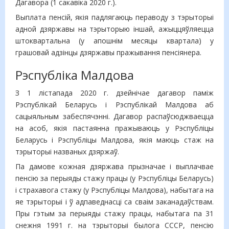
Дагавора (1 сакавіка 2020 г.).
Выплата пенсій, якія падлягаюць пераводу з тэрыторыі
адной дзяржавы на тэрыторыю іншай, ажыццяўляецца
штоквартальна (у апошнім месяцы квартала) у
грашовай адзінцы дзяржавы пражывання пенсіянера.
Рэспубліка Малдова
З 1 лістапада 2020 г. дзейнічае дагавор паміж
Рэспублікай Беларусь і Рэспублікай Малдова аб
сацыяльным забеспячэнні. Дагавор распаўсюджваецца
на асоб, якія пастаянна пражываюць у Рэспубліцы
Беларусь і Рэспубліцы Малдова, якія маюць стаж на
тэрыторыі названых дзяржаў.
Па дамове кожная дзяржава прызначае і выплачвае
пенсію за перыяды стажу працы (у Рэспубліцы Беларусь)
і страхавога стажу (у Рэспубліцы Малдова), набытага на
яе тэрыторыі і ў адпаведнасці са сваім заканадаўствам.
Пры гэтым за перыяды стажу працы, набытага па 31
снежня 1991 г. на тэрыторыі былога СССР, пенсію