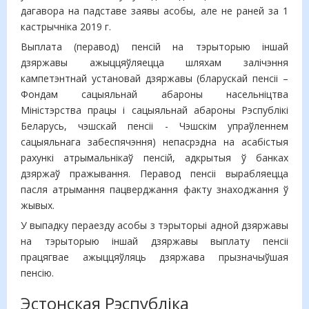
дагавора на падставе заявы асобы, але не раней за 1
кастрычніка 2019 г.
Выплата (перавод) пенсій на тэрыторыю іншай
дзяржавы ажыццяўляецца шляхам залічэння
кампетэнтнай установай дзяржавы (бларускай пенсіі –
Фондам сацыяльнай абароны насельніцтва
Міністэрства працы і сацыяльнай абароны Рэспублікі
Беларусь, чэшскай пенсіі - Чэшскім упраўленнем
сацыяльнага забеспячэння) непасрэдна на асабістыя
рахункі атрымальнікаў пенсій, адкрытыя ў банках
дзяржаў пражывання. Перавод пенсіі вырабляецца
пасля атрымання пацверджання факту знаходжання ў
жывых.
У выпадку пераезду асобы з тэрыторыі адной дзяржавы
на тэрыторыю іншай дзяржавы выплату пенсіі
працягвае ажыццяўляць дзяржава прызначыўшая
пенсію.
Эстонская Рэспубліка