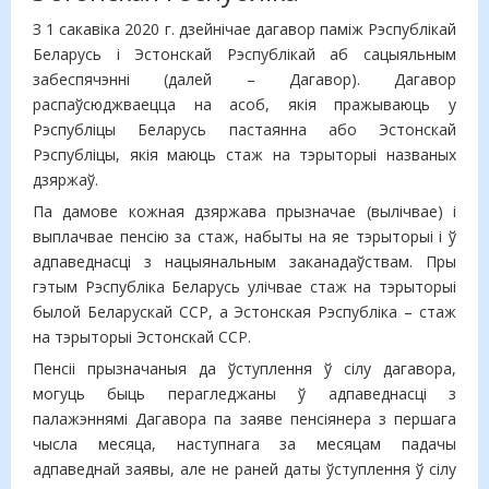
З 1 сакавіка 2020 г. дзейнічае дагавор паміж Рэспублікай
Беларусь і Эстонскай Рэспублікай аб сацыяльным
забеспячэнні (далей – Дагавор). Дагавор
распаўсюджваецца на асоб, якія пражываюць у
Рэспубліцы Беларусь пастаянна або Эстонскай
Рэспубліцы, якія маюць стаж на тэрыторыі названых
дзяржаў.
Па дамове кожная дзяржава прызначае (вылічвае) і
выплачвае пенсію за стаж, набыты на яе тэрыторыі і ў
адпаведнасці з нацыянальным заканадаўствам. Пры
гэтым Рэспубліка Беларусь улічвае стаж на тэрыторыі
былой Беларускай ССР, а Эстонская Рэспубліка – стаж
на тэрыторыі Эстонскай ССР.
Пенсіі прызначаныя да ўступлення ў сілу дагавора,
могуць быць перагледжаны ў адпаведнасці з
палажэннямі Дагавора па заяве пенсіянера з першага
чысла месяца, наступнага за месяцам падачы
адпаведнай заявы, але не раней даты ўступлення ў сілу