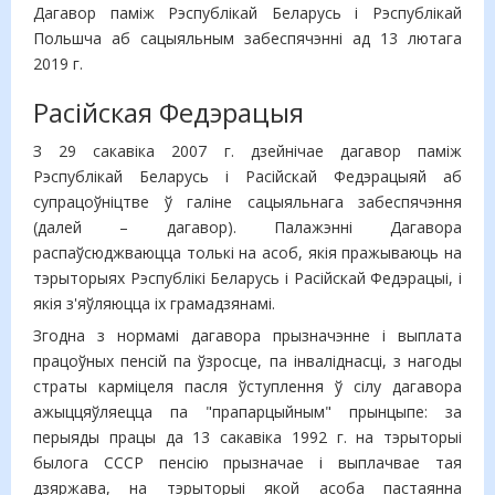
Дагавор паміж Рэспублікай Беларусь і Рэспублікай
Польшча аб сацыяльным забеспячэнні ад 13 лютага
2019 г.
Расійская Федэрацыя
З 29 сакавіка 2007 г. дзейнічае дагавор паміж
Рэспублікай Беларусь і Расійскай Федэрацыяй аб
супрацоўніцтве ў галіне сацыяльнага забеспячэння
(далей – дагавор). Палажэнні Дагавора
распаўсюджваюцца толькі на асоб, якія пражываюць на
тэрыторыях Рэспублікі Беларусь і Расійскай Федэрацыі, і
якія з'яўляюцца іх грамадзянамі.
Згодна з нормамі дагавора прызначэнне і выплата
працоўных пенсій па ўзросце, па інваліднасці, з нагоды
страты карміцеля пасля ўступлення ў сілу дагавора
ажыццяўляецца па "прапарцыйным" прынцыпе: за
перыяды працы да 13 сакавіка 1992 г. на тэрыторыі
былога СССР пенсію прызначае і выплачвае тая
дзяржава, на тэрыторыі якой асоба пастаянна