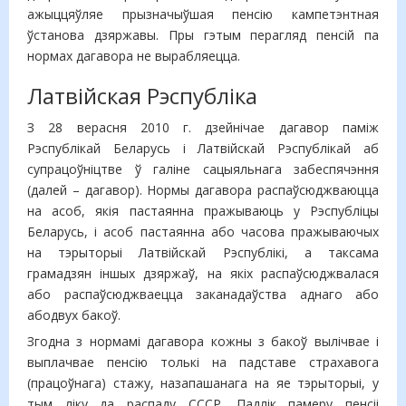
ажыццяўляе прызначыўшая пенсію кампетэнтная
ўстанова дзяржавы. Пры гэтым перагляд пенсій па
нормах дагавора не вырабляецца.
Латвійская Рэспубліка
З 28 верасня 2010 г. дзейнічае дагавор паміж
Рэспублікай Беларусь і Латвійскай Рэспублікай аб
супрацоўніцтве ў галіне сацыяльнага забеспячэння
(далей – дагавор). Нормы дагавора распаўсюджваюцца
на асоб, якія пастаянна пражываюць у Рэспубліцы
Беларусь, і асоб пастаянна або часова пражываючых
на тэрыторыі Латвійскай Рэспублікі, а таксама
грамадзян іншых дзяржаў, на якіх распаўсюджвалася
або распаўсюджваецца заканадаўства аднаго або
абодвух бакоў.
Згодна з нормамі дагавора кожны з бакоў вылічвае і
выплачвае пенсію толькі на падставе страхавога
(працоўнага) стажу, назапашанага на яе тэрыторыі, у
тым ліку да распаду СССР. Падлік памеру пенсіі