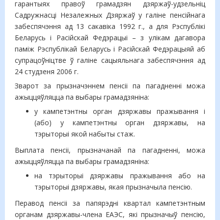
гарантыях правоў грамадзян дзяржаў-удзельніц
Садружнасці Незалежных Дзяржаў у галіне пенсійнага
забеспячэння ад 13 сакавіка 1992 г., а для Рэспублікі
Беларусь і Расійскай Федэрацыі – з улікам дагавора
паміж Рэспублікай Беларусь і Расійскай Федэрацыяй аб
супрацоўніцтве ў галіне сацыяльнага забеспячэння ад
24 студзеня 2006 г.
Зварот за прызначэннем пенсіі па пагадненні можа
ажыццяўляцца па выбары грамадзяніна:
у кампетэнтны орган дзяржавы пражывання і
(або) у кампетэнтны орган дзяржавы, на
тэрыторыі якой набыты стаж.
Выплата пенсіі, прызначанай па пагадненні, можа
ажыццяўляцца па выбары грамадзяніна:
на тэрыторыі дзяржавы пражывання або на
тэрыторыі дзяржавы, якая прызначыла пенсію.
Перавод пенсіі за папярэдні квартал кампетэнтным
органам дзяржавы-члена ЕАЭС, які прызначыў пенсію,