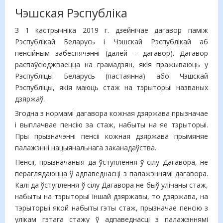
Чэшская Рэспубліка
З 1 кастрычніка 2019 г. дзейнічае дагавор паміж
Рэспублікай Беларусь і Чэшскай Рэспублікай аб
пенсійным забеспячэнні (далей – дагавор). Дагавор
распаўсюджваецца на грамадзян, якія пражываюць у
Рэспубліцы Беларусь (пастаянна) або Чэшскай
Рэспубліцы, якія маюць стаж на тэрыторыі названых
дзяржаў.
Згодна з нормамі дагавора кожная дзяржава прызначае
і выплачвае пенсію за стаж, набыты на яе тэрыторыі.
Пры прызначэнні пенсіі кожная дзяржава прымяняе
палажэнні нацыянальнага заканадаўства.
Пенсіі, прызначаныя да ўступлення ў сілу Дагавора, не
пераглядаюцца ў адпаведнасці з палажэннямі дагавора.
Калі да ўступлення ў сілу Дагавора не быў улічаны стаж,
набыты на тэрыторыі іншай дзяржавы, то дзяржава, на
тэрыторыі якой набыты гэты стаж, прызначае пенсію з
улікам гэтага стажу ў адпаведнасці з палажэннямі