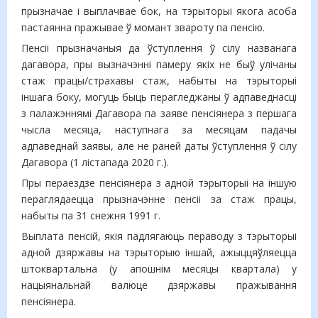
прызначае і выплачвае бок, на тэрыторыі якога асоба
пастаянна пражывае ў момант звароту па пенсію.
Пенсіі прызначаныя да ўступлення ў сілу названага
дагавора, пры вызначэнні памеру якіх не быў улічаны
стаж працы/страхавы стаж, набыты на тэрыторыі
іншага боку, могуць быць перагледжаны ў адпаведнасці
з палажэннямі Дагавора па заяве пенсіянера з першага
чысла месяца, наступнага за месяцам падачы
адпаведнай заявы, але не раней даты ўступлення ў сілу
Дагавора (1 лістапада 2020 г.).
Пры пераездзе пенсіянера з адной тэрыторыі на іншую
пераглядаецца прызначэнне пенсіі за стаж працы,
набыты па 31 снежня 1991 г.
Выплата пенсій, якія падлягаюць пераводу з тэрыторыі
адной дзяржавы на тэрыторыю іншай, ажыццяўляецца
штоквартальна (у апошнім месяцы квартала) у
нацыянальнай валюце дзяржавы пражывання
пенсіянера.