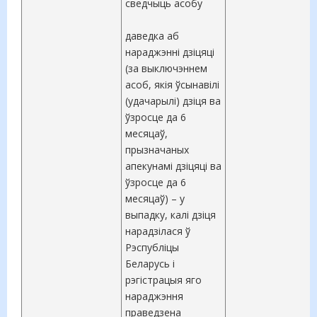
сведчыць асобу
даведка аб
нараджэнні дзіцяці
(за выключэннем
асоб, якія ўсынавілі
(удачарылі) дзіця ва
ўзросце да 6
месяцаў,
прызначаных
апекунамі дзіцяці ва
ўзросце да 6
месяцаў) – у
выпадку, калі дзіця
нарадзілася ў
Рэспубліцы
Беларусь і
рэгістрацыя яго
нараджэння
праведзена