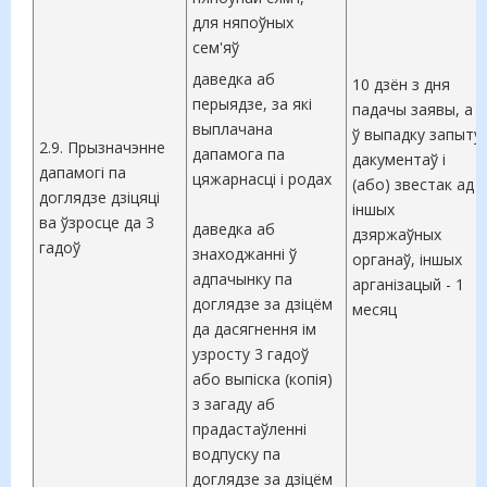
для няпоўных
сем'яў
даведка аб
10 дзён з дня
перыядзе, за які
падачы заявы, а
выплачана
ў выпадку запыту
2.9. Прызначэнне
дапамога па
дакументаў і
дапамогі па
цяжарнасці і родах
(або) звестак ад
доглядзе дзіцяці
іншых
ва ўзросце да 3
даведка аб
дзяржаўных
гадоў
знаходжанні ў
органаў, іншых
адпачынку па
арганізацый - 1
доглядзе за дзіцём
месяц
да дасягнення ім
узросту 3 гадоў
або выпіска (копія)
з загаду аб
прадастаўленні
водпуску па
доглядзе за дзіцём