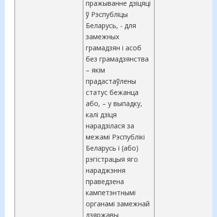
пражыванне дзіцяці
ў Рэспубліцы
Беларусь, - для
замежных
грамадзян і асоб
без грамадзянства
– якім
прадастаўлены
статус бежанца
або, – у выпадку,
калі дзіця
нарадзілася за
межамі Рэспублікі
Беларусь і (або)
рэгістрацыя яго
нараджэння
праведзена
кампетэнтнымі
органамі замежнай
дзяржавы