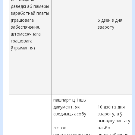
даведкі аб памеры
заработнай платы
(грашовага
5 дзён з дня
–
забеспячэння,
звароту
штомесячнага
грашовага
ўтрымання)
пашпарт ці іншы
дакумент, які
10 дзён з дня
сведчыць асобу
звароту, а ў
выпадку запыту
лісток
альбо
непрацаздольнасці
прадстаўлення