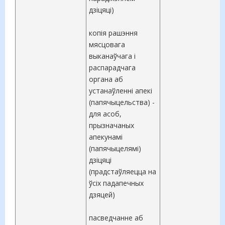
дзіцяці)
копія рашэння
мясцовага
выканаўчага і
распарадчага
органа аб
устанаўленні апекі
(папячыцельства) -
для асоб,
прызначаных
апекунамі
(папячыцелямі)
дзіцяці
(прадстаўляецца на
ўсіх падапечных
дзяцей)
пасведчанне аб