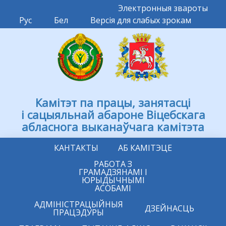
Электронныя звароты
Рус
Бел
Версія для слабых зрокам
Камітэт па працы, занятасці
і сацыяльнай абароне Віцебскага
абласнога выканаўчага камітэта
КАНТАКТЫ
АБ КАМІТЭЦЕ
РАБОТА З
ГРАМАДЗЯНАМІ І
ЮРЫДЫЧНЫМІ
АСОБАМІ
АДМІНІСТРАЦЫЙНЫЯ
ДЗЕЙНАСЦЬ
ПРАЦЭДУРЫ