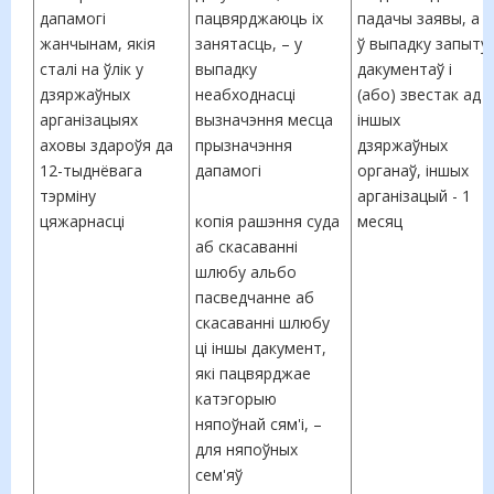
дапамогі
пацвярджаюць іх
падачы заявы, а
жанчынам, якія
занятасць, – у
ў выпадку запыту
сталі на ўлік у
выпадку
дакументаў і
дзяржаўных
неабходнасці
(або) звестак ад
арганізацыях
вызначэння месца
іншых
аховы здароўя да
прызначэння
дзяржаўных
12-тыднёвага
дапамогі
органаў, іншых
тэрміну
арганізацый - 1
цяжарнасці
копія рашэння суда
месяц
аб скасаванні
шлюбу альбо
пасведчанне аб
скасаванні шлюбу
ці іншы дакумент,
які пацвярджае
катэгорыю
няпоўнай сям'і, –
для няпоўных
сем'яў