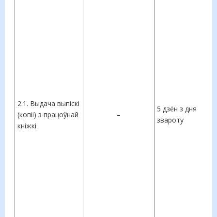
2.1. Выдача выпіскі
5 дзён з дня
(копіі) з працоўнай
–
звароту
кніжкі