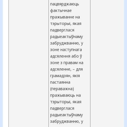
пацвярджаюць
фактычнае
пражыванне на
тэрыторыі, якая
падверглася
радыеактыўнаму
забруджванню, у
зоне наступнага
адсялення або ў
зоне з правам на
адсяленне, – для
грамадзян, якія
пастаянна
(пераважна)
пражываюць на
тэрыторыі, якая
падверглася
радыеактыўнаму
забруджванню, у