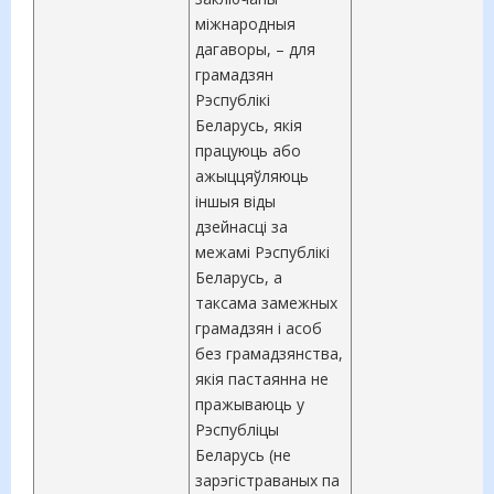
міжнародныя
дагаворы, – для
грамадзян
Рэспублікі
Беларусь, якія
працуюць або
ажыццяўляюць
іншыя віды
дзейнасці за
межамі Рэспублікі
Беларусь, а
таксама замежных
грамадзян і асоб
без грамадзянства,
якія пастаянна не
пражываюць у
Рэспубліцы
Беларусь (не
зарэгістраваных па