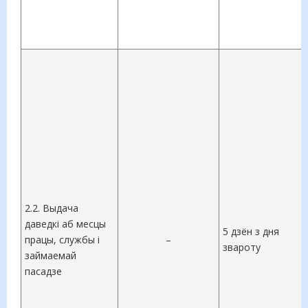
2.2. Выдача
даведкі аб месцы
5 дзён з дня
працы, службы і
–
звароту
займаемай
пасадзе