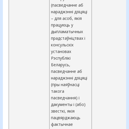
(пасведчанне аб
нараджэнні дзіцяці
– для асоб, якія
працуюць у
дыпламатычных
прадстаўніцтвах і
консульскіх
установах
Рэспублікі
Беларусь,
пасведчанне аб
нараджэнні дзіцяці
(пры наяўнасці
такога
пасведчання) і
дакументы і (або)
звесткі, якія
пацвярджаюць
фактычнае