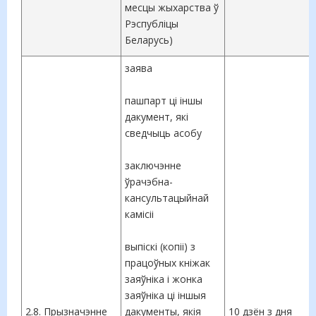
месцы жыхарства ў
Рэспубліцы
Беларусь)
заява
пашпарт ці іншы
дакумент, які
сведчыць асобу
заключэнне
ўрачэбна-
кансультацыйнай
камісіі
выпіскі (копіі) з
працоўных кніжак
заяўніка і жонка
заяўніка ці іншыя
2.8. Прызначэнне
дакументы, якія
10 дзён з дня