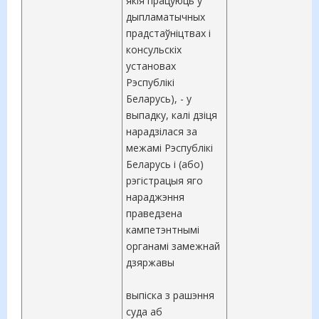
якія працуюць у
дыпламатычных
прадстаўніцтвах і
консульскіх
установах
Рэспублікі
Беларусь), - у
выпадку, калі дзіця
нарадзілася за
межамі Рэспублікі
Беларусь і (або)
рэгістрацыя яго
нараджэння
праведзена
кампетэнтнымі
органамі замежнай
дзяржавы
выпіска з рашэння
суда аб