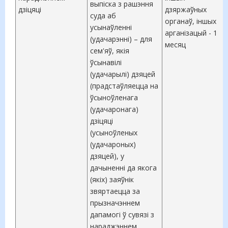
выпіска з рашэння
дзіцяці
дзяржаўных
суда аб
органаў, іншых
усынаўленні
арганізацый - 1
(удачарэнні) – для
месяц
сем'яў, якія
ўсынавілі
(удачарылі) дзяцей
(прадстаўляецца на
ўсыноўленага
(удачаронага)
дзіцяці
(усыноўленых
(удачароных)
дзяцей), у
дачыненні да якога
(якіх) заяўнік
звяртаецца за
прызначэннем
дапамогі ў сувязі з
нараджэннем