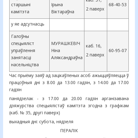
старшыні
Ірына
68-40-53
2 паверх
камітэта
Віктараўна
у яе адсутнасць
Галоўны
спецыяліст
МУРАШКЕВІЧ
каб. 16,
упраўлення
Ніна
60-95-07
2 паверх
занятасці
Аляксандраўна
насельніцтва
Час прыёму заяў ад зацікаўленых асоб ажыццяўляецца ў
працоўныя дні з 8.00 да 13.00 гадзін, з 14.00 да 17.00
гадзін
панядзелак - з 17.00 да 20.00 гадзін арганізавана
дзяжурства спецыялістаў камітэта згодна з графікам
(каб. № 35, другі паверх)
выхадныя дні: субота, нядзеля
ПЕРАЛІК