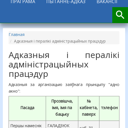
ПРАГРАМА
ПЫТАННЕ-АДКАЗ
ВАКАНСІІ
Главная
Адказныя і пералікі адміністрацыйных працэдур
Адказныя і пералікі
адміністрацыйных
працэдур
Адказныя за арганізацыю заяўнага прынцыпу "адно
акно":
Прозвішча,
№
Пасада
імя, імя па
кабінета,
тэлефон
бацьку
паверх
Першы намеснік
ГАЛАДЗЮК
каб. 31,