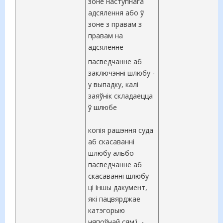
зоне наступнага
адсялення або ў
зоне з правам з
правам на
адсяленне
пасведчанне аб
заключэнні шлюбу -
у выпадку, калі
заяўнік складаецца
ў шлюбе
копія рашэння суда
аб скасаванні
шлюбу альбо
пасведчанне аб
скасаванні шлюбу
ці іншы дакумент,
які пацвярджае
катэгорыю
няпоўнай сям'і, -