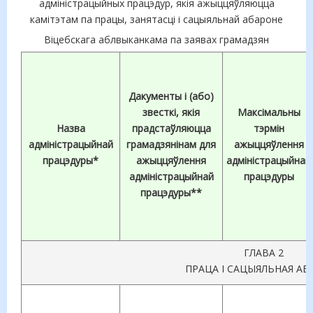
адміністрацыйных працэдур, якія ажыццяўляюцца
камітэтам па працы, занятасці і сацыяльнай абароне
Віцебскага аблвыканкама па заявах грамадзян
Дакументы і (або)
звесткі, якія
Максімальны
Назва
прадстаўляюцца
тэрмін
адміністрацыйнай
грамадзянінам для
ажыццяўлення
працэдуры*
ажыццяўлення
адміністрацыйнай
адміністрацыйнай
працэдуры
працэдуры**
ГЛАВА 2
ПРАЦА І САЦЫЯЛЬНАЯ АБ