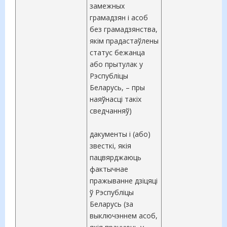
замежных
грамадзян і асоб
без грамадзянства,
якім прадастаўлены
статус бежанца
або прытулак у
Рэспубліцы
Беларусь, – пры
наяўнасці такіх
сведчанняў)
дакументы і (або)
звесткі, якія
пацвярджаюць
фактычнае
пражыванне дзіцяці
ў Рэспубліцы
Беларусь (за
выключэннем асоб,