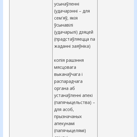
усынаўленні
(удачарэнні – для
сем'яў, якія
ўсынавілі
(удачарылі) дзяцей
(прадстаўляецца па
жаданні заяўніка)
копія рашэння
мясцовага
выканаўчага і
распарадчага
органа аб
устанаўленні апекі
(папячыцельства) –
для асоб,
прызначаных
апекунамі
(папячыцелямі)