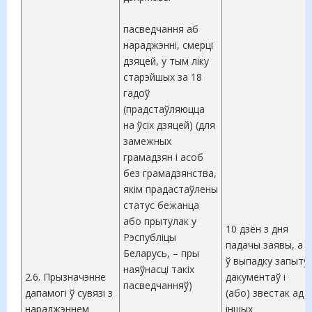
пасведчання аб
нараджэнні, смерці
дзяцей, у тым ліку
старэйшых за 18
гадоў
(прадстаўляюцца
на ўсіх дзяцей) (для
замежных
грамадзян і асоб
без грамадзянства,
якім прадастаўлены
статус бежанца
або прытулак у
10 дзён з дня
Рэспубліцы
падачы заявы, а
Беларусь, – пры
ў выпадку запыту
наяўнасці такіх
2.6. Прызначэнне
дакументаў і
пасведчанняў)
дапамогі ў сувязі з
(або) звестак ад
нараджэннем
іншых