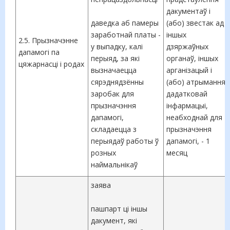
дакументаў і
даведка аб памеры
(або) звестак ад
заработнай платы -
іншых
2.5. Прызначэнне
у выпадку, калі
дзяржаўных
дапамогі па
перыяд, за які
органаў, іншых
цяжарнасці і родах
вызначаецца
арганізацый і
сярэднядзённы
(або) атрымання
заробак для
дадатковай
прызначэння
інфармацыі,
дапамогі,
неабходнай для
складаецца з
прызначэння
перыядаў работы ў
дапамогі, - 1
розных
месяц
наймальнікаў
заява
пашпарт ці іншы
дакумент, які