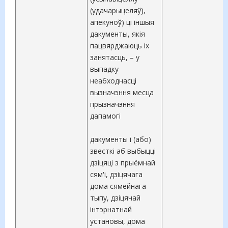
(удачарыцеляў),
апекуноў) ці іншыя
дакументы, якія
пацвярджаюць іх
занятасць, – у
выпадку
неабходнасці
вызначэння месца
прызначэння
дапамогі
дакументы і (або)
звесткі аб выбыцці
дзіцяці з прыёмнай
сям'і, дзіцячага
дома сямейнага
тыпу, дзіцячай
інтэрнатнай
установы, дома