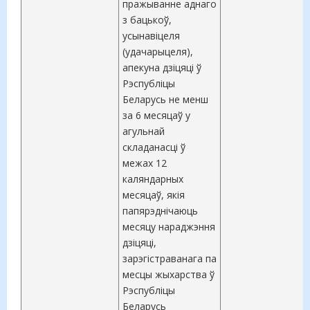
пражыванне аднаго
з бацькоў,
усынавіцеля
(удачарыцеля),
апекуна дзіцяці ў
Рэспубліцы
Беларусь не менш
за 6 месяцаў у
агульнай
складанасці ў
межах 12
каляндарных
месяцаў, якія
папярэднічаюць
месяцу нараджэння
дзіцяці,
зарэгістраванага па
месцы жыхарства ў
Рэспубліцы
Беларусь