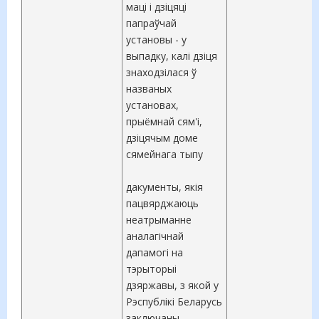
маці і дзіцяці
папраўчай
установы - у
выпадку, калі дзіця
знаходзілася ў
названых
установах,
прыёмнай сям'і,
дзіцячым доме
сямейнага тыпу
дакументы, якія
пацвярджаюць
неатрыманне
аналагічнай
дапамогі на
тэрыторыі
дзяржавы, з якой у
Рэспублікі Беларусь
заключаны