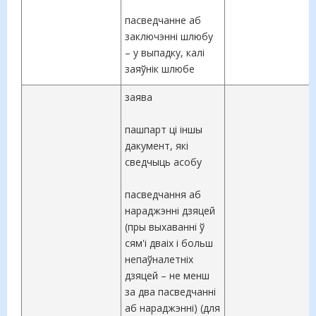
пасведчанне аб
заключэнні шлюбу
– у выпадку, калі
заяўнік шлюбе
заява
пашпарт ці іншы
дакумент, які
сведчыць асобу
пасведчання аб
нараджэнні дзяцей
(пры выхаванні ў
сям'і дваіх і больш
непаўналетніх
дзяцей – не менш
за два пасведчанні
аб нараджэнні) (для