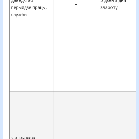
даведкі аб
5 дзён з дня
–
перыядзе працы,
звароту
службы
2.4. Выдача