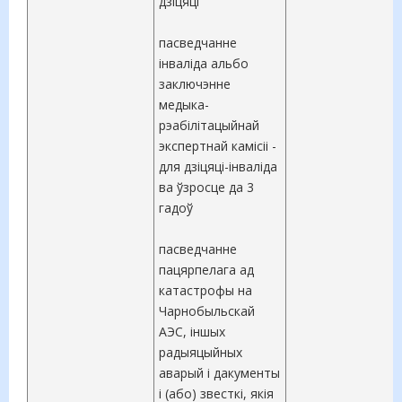
дзіцяці
пасведчанне
інваліда альбо
заключэнне
медыка-
рэабілітацыйнай
экспертнай камісіі -
для дзіцяці-інваліда
ва ўзросце да 3
гадоў
пасведчанне
пацярпелага ад
катастрофы на
Чарнобыльскай
АЭС, іншых
радыяцыйных
аварый і дакументы
і (або) звесткі, якія