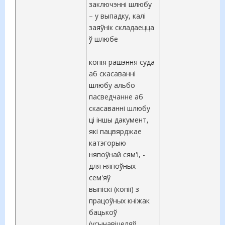
заключэнні шлюбу
– у выпадку, калі
заяўнік складаецца
ў шлюбе
копія рашэння суда
аб скасаванні
шлюбу альбо
пасведчанне аб
скасаванні шлюбу
ці іншы дакумент,
які пацвярджае
катэгорыю
няпоўнай сям'і, -
для няпоўных
сем'яў
выпіскі (копіі) з
працоўных кніжак
бацькоў
(усынавіцеляў