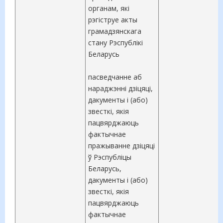
органам, які
рэгіструе акты
грамадзянскага
стану Рэспублікі
Беларусь
пасведчанне аб
нараджэнні дзіцяці,
дакументы і (або)
звесткі, якія
пацвярджаюць
фактычнае
пражыванне дзіцяці
ў Рэспубліцы
Беларусь,
дакументы і (або)
звесткі, якія
пацвярджаюць
фактычнае