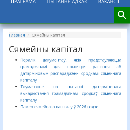
ПРАГРАМА
ПЫТАННЕ-АДКАЗ
ВАКАНСІІ
Главная
Сямейны капітал
Сямейны капітал
Пералік дакументаў, якія прадстаўляюцца
грамадзянамі для прыняцця рашэння аб
датэрміновым распараджэнні сродкамі сямейнага
капіталу
Тлумачэнне па пытанні датэрміновага
выкарыстання грамадзянамі сродкаў сямейнага
капіталу
Памер сямейнага капіталу ў 2026 годзе