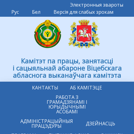
Электронныя звароты
Рус
Бел
Версія для слабых зрокам
Камітэт па працы, занятасці
і сацыяльнай абароне Віцебскага
абласнога выканаўчага камітэта
КАНТАКТЫ
АБ КАМІТЭЦЕ
РАБОТА З
ГРАМАДЗЯНАМІ І
ЮРЫДЫЧНЫМІ
АСОБАМІ
АДМІНІСТРАЦЫЙНЫЯ
ДЗЕЙНАСЦЬ
ПРАЦЭДУРЫ