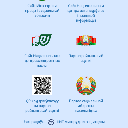
Сайт Міністэрства
Сайт Нацыянальнага
працы і сацыяльнай
цэнтра заканадаўства
абароны
і прававой
інфармацыі
Сайт Нацыянальнага
Партал рэйтынгавай
цэнтра электронных
ацэнкі
паслуг
QR-код для ўваходу
Партал сацыяльнай
на партал
абароны
рэйтынгавай ацэнкі
насельніцтва
Распрацоўка
ЦИТ Минтруда и соцзащиты