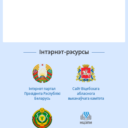
Інтэрнэт-рэсурсы
Інтэрнэт партал
Сайт Віцебскага
Прэзідэнта Рэспублікі
абласнога
Беларусь
выканаўчага камітэта