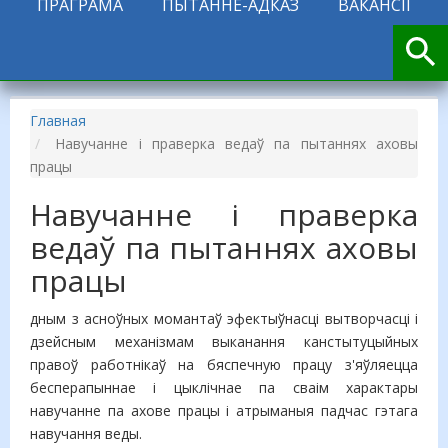
ПРАГРАМА
ПЫТАННЕ-АДКАЗ
ВАКАНСІІ
Главная
​Навучанне і праверка ведаў па пытаннях аховы
працы
​Навучанне і праверка
ведаў па пытаннях аховы
працы
дным з асноўных момантаў эфектыўнасці вытворчасці і
дзейсным механізмам выканання канстытуцыйных
правоў работнікаў на бяспечную працу з'яўляецца
бесперапыннае і цыклічнае па сваім характары
навучанне па ахове працы і атрыманыя падчас гэтага
навучання веды.