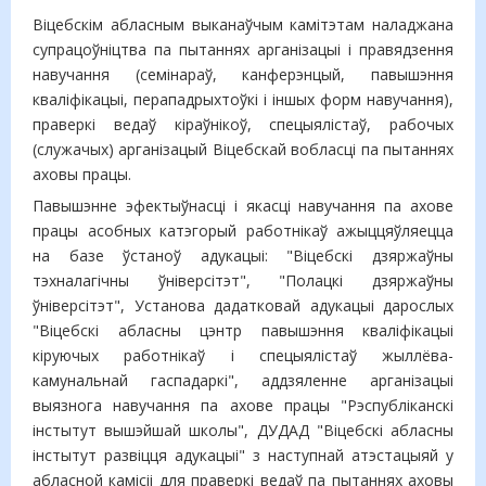
Віцебскім абласным выканаўчым камітэтам наладжана
супрацоўніцтва па пытаннях
арганізацыі і правядзення
навучання (семінараў, канферэнцый, павышэння
кваліфікацыі, перападрыхтоўкі і іншых форм навучання),
праверкі ведаў кіраўнікоў, спецыялістаў, рабочых
(служачых) арганізацый Віцебскай вобласці па пытаннях
аховы працы.
Павышэнне эфектыўнасці і якасці навучання па ахове
працы асобных катэгорый работнікаў ажыццяўляецца
на базе ўстаноў адукацыі: "Віцебскі дзяржаўны
тэхналагічны ўніверсітэт", "Полацкі дзяржаўны
ўніверсітэт", Установа дадатковай адукацыі дарослых
"Віцебскі абласны цэнтр павышэння кваліфікацыі
кіруючых работнікаў і спецыялістаў жыллёва-
камунальнай гаспадаркі", аддзяленне арганізацыі
выязнога навучання па ахове працы "Рэспубліканскі
інстытут вышэйшай школы", ДУДАД "Віцебскі абласны
інстытут развіцця адукацыі" з наступнай атэстацыяй у
абласной камісіі для праверкі ведаў па пытаннях аховы