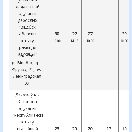
дадатковай
адукацыі
дарослых
"Віцебскі
абласны
30
27
27
29
інстытут
10.00
14.15
10.00
10.00
развіцця
адукацыі"
(г. Віцебск, пр-т
Фрунзэ, 21, вул.
Ленінградская,
39)
Дзяржаўная
ўстанова
адукацыі
"Рэспубліканскі
інстытут
вышэйшай
23
20
20
17
15