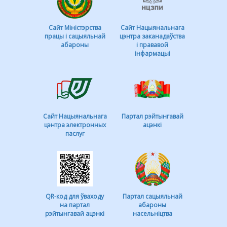
Сайт Міністэрства
Сайт Нацыянальнага
працы і сацыяльнай
цэнтра заканадаўства
абароны
і прававой
інфармацыі
Сайт Нацыянальнага
Партал рэйтынгавай
цэнтра электронных
ацэнкі
паслуг
QR-код для ўваходу
Партал сацыяльнай
на партал
абароны
рэйтынгавай ацэнкі
насельніцтва