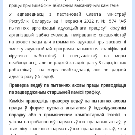
працы пры Віцебскім абласным выканаўчым камітэце.
У адпаведнасці з пастановай Савета Міністраў
Рэспублікі Беларусь ад 1 верасня 2022 г. № 574 "Аб
пытаннях арганізацыі адукацыйнага працэсу" кіраўнікі
арганізацый забяспечваюць накіраванне спецыялістаў
па ахове працы для атрымання адукацыі пры засваенні
зместу адукацыйнай праграмы павышэння кваліфікацыі
кіруючых работнікаў і спецыялістаў па меры
неабходнасці, але не радзей за адзін раз у 3 гады; іншых
работнікаў - па меры неабходнасці, але не радзей
аднаго разу ў 5 гадоў.
Праверка ведаў па пытаннях аховы працы праводзіцца
па зацверджаным старшынёй камісіі графіку.
Камісія праводзіць праверку ведаў па пытаннях аховы
працы ў форме вуснага апытання ў індывідуальным
парадку або з прымяненнем камп'ютарнай тэхнікі
, з
улікам патрабаванняў нарматыўных прававых актаў, у
тым ліку тэхнічных нарматыўных прававых актаў, якія