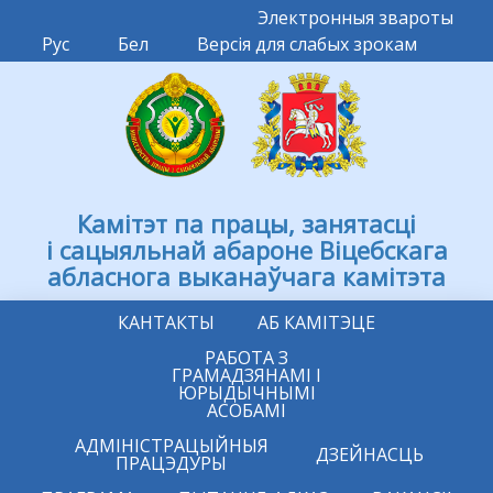
Электронныя звароты
Рус
Бел
Версія для слабых зрокам
Камітэт па працы, занятасці
і сацыяльнай абароне Віцебскага
абласнога выканаўчага камітэта
КАНТАКТЫ
АБ КАМІТЭЦЕ
РАБОТА З
ГРАМАДЗЯНАМІ І
ЮРЫДЫЧНЫМІ
АСОБАМІ
АДМІНІСТРАЦЫЙНЫЯ
ДЗЕЙНАСЦЬ
ПРАЦЭДУРЫ