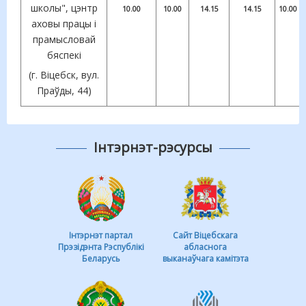
школы", цэнтр
10.00
10.00
14.15
14.15
10.00
аховы працы і
прамысловай
бяспекі
(г. Віцебск, вул.
Праўды, 44)
Інтэрнэт-рэсурсы
Інтэрнэт партал
Сайт Віцебскага
Прэзідэнта Рэспублікі
абласнога
Беларусь
выканаўчага камітэта