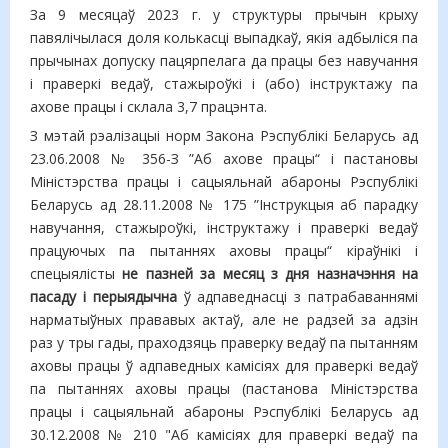
За 9 месяцаў 2023 г. у структуры прычын крыху
павялічылася доля колькасці выпадкаў, якія адбыліся па
прычынах допуску пацярпелага да працы без навучання
і праверкі ведаў, стажыроўкі і (або) інструктажу па
ахове працы і склала 3,7 працэнта.
З мэтай рэалізацыі норм Закона Рэспублікі Беларусь ад
23.06.2008 № 356-З ”Аб ахове працы“ і пастановы
Міністэрства працы і сацыяльнай абароны Рэспублікі
Беларусь ад 28.11.2008 № 175 ”Інструкцыя аб парадку
навучання, стажыроўкі, інструктажу і праверкі ведаў
працуючых па пытаннях аховы працы“ кіраўнікі і
спецыялісты
не пазней за месяц з дня назначэння на
пасаду і перыядычна
ў адпаведнасці з патрабаваннямі
нарматыўных прававых актаў, але не радзей за адзін
раз у тры гады, праходзяць праверку ведаў па пытанням
аховы працы ў адпаведных камісіях для праверкі ведаў
па пытаннях аховы працы (пастанова Міністэрства
працы і сацыяльнай абароны Рэспублікі Беларусь ад
30.12.2008 № 210 "Аб камісіях для праверкі ведаў па