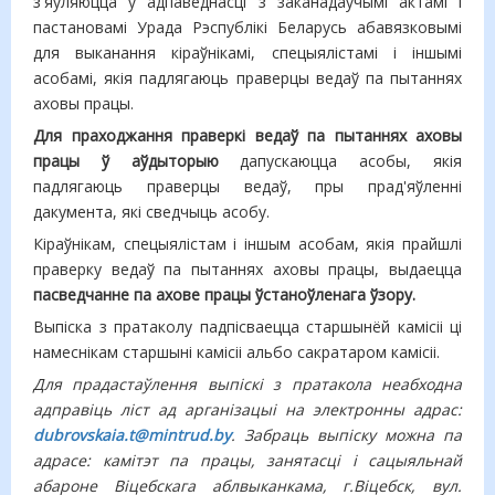
з'яўляюцца ў адпаведнасці з заканадаўчымі актамі і
пастановамі Урада Рэспублікі Беларусь абавязковымі
для выканання кіраўнікамі, спецыялістамі і іншымі
асобамі, якія падлягаюць праверцы ведаў па пытаннях
аховы працы.
Для праходжання праверкі ведаў па пытаннях аховы
працы ў аўдыторыю
дапускаюцца асобы, якія
падлягаюць праверцы ведаў, пры прад'яўленні
дакумента, які сведчыць асобу.
Кіраўнікам, спецыялістам і іншым асобам, якія прайшлі
праверку ведаў па пытаннях аховы працы, выдаецца
пасведчанне па ахове працы ўстаноўленага ўзору.
Выпіска з пратаколу падпісваецца старшынёй камісіі ці
намеснікам старшыні камісіі альбо сакратаром камісіі.
Для прадастаўлення выпіскі з пратакола
неабходна
адправіць ліст ад арганізацыі на электронны адрас:
dubrovskaia.t@mintrud.by
. Забраць выпіску можна па
адрасе: камітэт па працы, занятасці і сацыяльнай
абароне Віцебскага аблвыканкама, г.Віцебск, вул.