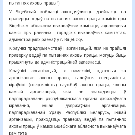
пытаннях аховы працы").
У Віцебскай вобласці ажыццяўляюць дзейнасць па
праверцы ведаў па пытаннях аховы працы: камісія пры
Віцебскім абласным выканаўчым камітэце, адпаведныя
камісіі пры раённых і гарадскіх выканаўчых камітэтах,
адміністрацыях раёнаў у г. Віцебску.
Кіраўнікі прадпрыемстваў і арганізацый, якія не прайшлі
праверку ведаў па пытаннях аховы працы, могуць быць
прыцягнуты да адміністрацыйнай адказнасці.
Кіраўнікі арганізацый, іх намеснікі, адказныя за
арганізацыю аховы працы, галоўныя спецыялісты,
кіраўнікі (спецыялісты) службаў аховы працы, члены
камісій арганізацый, якія не знаходзяцца ў
падпарадкаванні рэспубліканскага органа дзяржаўнага
кіравання, іншай дзяржаўнай арганізацыі,
падпарадкаванай Ураду Рэспублікі Беларусь, іншай
арганізацыі, праходзяць праверку ведаў па пытаннях
аховы працы ў камісіі Віцебскага абласнога выканаўчага
камітэта