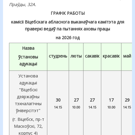
Праўды, 32А.
ГРАФІК РАБОТЫ
камісіі Віцебскага абласнога выканаўчага камітэта для
праверкі ведаў па пытаннях аховы працы
на 2026 год
Назва
студзень
люты
сакавік
красавік
май
ўстановы
адукацыі
Установа
адукацыі
"Віцебскі
дзяржаўны
30
27
27
17
29
тэхналагічны
14.15
10.00
14.15
10.00
14.15
ўніверсітэт"
(г. Віцебск, пр-т
Маскоўскі, 72,
корпус 4)