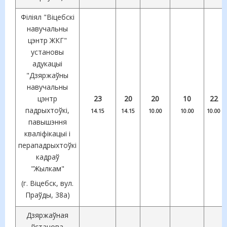
Філіял "Віцебскі
навучальны
цэнтр ЖКГ"
установы
адукацыі
"Дзяржаўны
навучальны
цэнтр
23
20
20
10
22
падрыхтоўкі,
14.15
14.15
10.00
10.00
10.00
павышэння
кваліфікацыі і
перападрыхтоўкі
кадраў
"Жылкам"
(г. Віцебск, вул.
Праўды, 38а)
Дзяржаўная
ўстанова