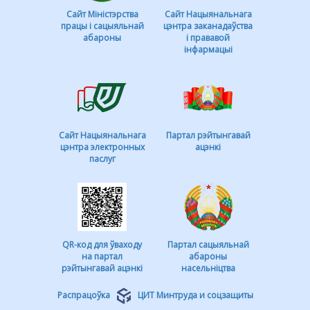
Сайт Міністэрства
Сайт Нацыянальнага
працы і сацыяльнай
цэнтра заканадаўства
абароны
і прававой
інфармацыі
Сайт Нацыянальнага
Партал рэйтынгавай
цэнтра электронных
ацэнкі
паслуг
QR-код для ўваходу
Партал сацыяльнай
на партал
абароны
рэйтынгавай ацэнкі
насельніцтва
Распрацоўка
ЦИТ Минтруда и соцзащиты