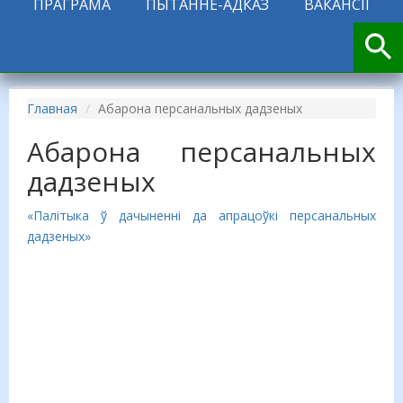
ПРАГРАМА
ПЫТАННЕ-АДКАЗ
ВАКАНСІІ
Главная
Абарона персанальных дадзеных
Абарона персанальных
дадзеных
«Палітыка ў дачыненні да апрацоўкі персанальных
дадзеных»