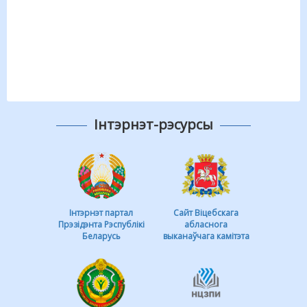
Інтэрнэт-рэсурсы
Інтэрнэт партал
Сайт Віцебскага
Прэзідэнта Рэспублікі
абласнога
Беларусь
выканаўчага камітэта