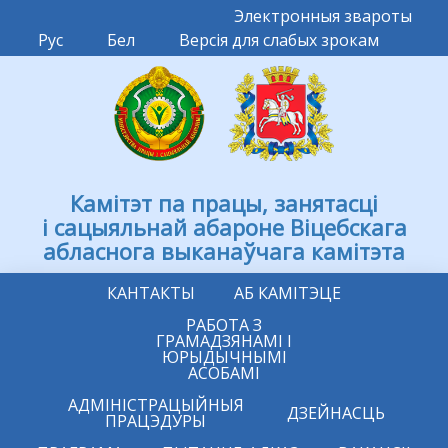
Электронныя звароты
Рус
Бел
Версія для слабых зрокам
Камітэт па працы, занятасці
і сацыяльнай абароне Віцебскага
абласнога выканаўчага камітэта
КАНТАКТЫ
АБ КАМІТЭЦЕ
РАБОТА З
ГРАМАДЗЯНАМІ І
ЮРЫДЫЧНЫМІ
АСОБАМІ
АДМІНІСТРАЦЫЙНЫЯ
ДЗЕЙНАСЦЬ
ПРАЦЭДУРЫ