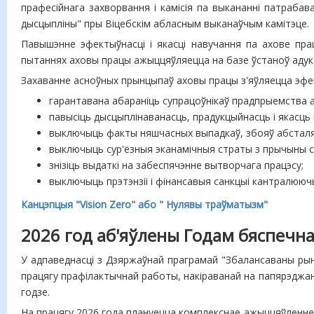
прафесійнага захворвання і камісія па выкананні патрабав
дысцыпліны" пры Віцебскім абласным выканаўчым камітэце.
Павышэнне эфектыўнасці і якасці навучання па ахове пра
пытаннях аховы працы ажыццяўляецца на базе ўстаноў адукац
Захаванне асноўных прынцыпаў аховы працы з'яўляецца эфек
гарантавана абараніць супрацоўнікаў прадпрыемства а
павысіць дысцыплінаванасць, прадукцыйнасць і якасць
выключыць факты няшчасных выпадкаў, збояў абсталяв
выключыць сур'ёзныя эканамічныя страты з прычыны с
знізіць выдаткі на забеспячэнне вытворчага працэсу;
выключыць прэтэнзіі і фінансавыя санкцыі кантралююч
Канцэпцыя "Vision Zero" або " Нулявы траўматызм"
2026 год аб'яўлены Годам бяспечн
У адпаведнасці з Дзяржаўнай праграмай "Збалансаваны рына
працягу прафілактычнай работы, накіраванай на папярэджа
годзе.
На працягу 2026 года плануецца комплекснае ажыццяўленне 