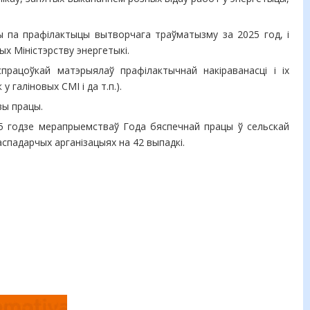
ы па прафілактыцы вытворчага траўматызму за 2025 год, і
х Міністэрству энергетыкі.
працоўкай матэрыялаў прафілактычнай накіраванасці і іх
галіновых СМІ і да т.п.).
вы працы.
25 годзе мерапрыемстваў Года бяспечнай працы ў сельскай
аспадарчых арганізацыях на 42 выпадкі.