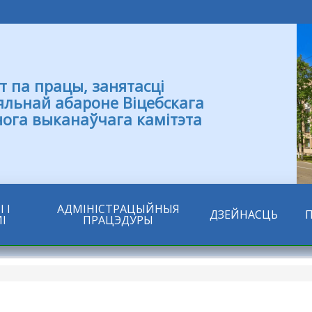
т па працы, занятасці
яльнай абароне Віцебскага
нога выканаўчага камітэта
 І
АДМІНІСТРАЦЫЙНЫЯ
ДЗЕЙНАСЦЬ
І
ПРАЦЭДУРЫ