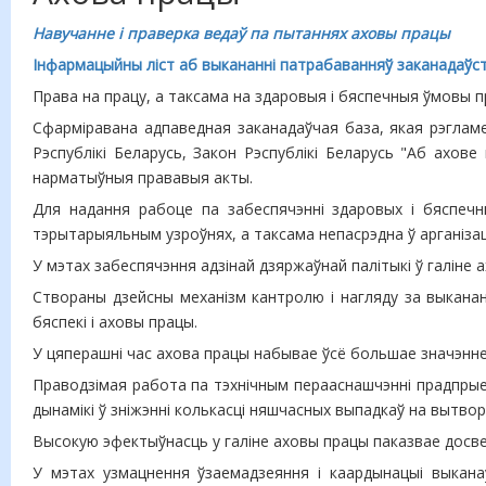
Навучанне і праверка ведаў па пытаннях аховы працы
Інфармацыйны ліст аб выкананні патрабаванняў заканадаўств
Права на працу, а таксама на здаровыя і бяспечныя ўмовы п
Сфарміравана адпаведная заканадаўчая база, якая рэгламен
Рэспублікі Беларусь, Закон Рэспублікі Беларусь "Аб ахове
нарматыўныя прававыя акты.
Для надання рабоце па забеспячэнні здаровых і бяспечн
тэрытарыяльным узроўнях, а таксама непасрэдна ў арганізац
У мэтах забеспячэння адзінай дзяржаўнай палітыкі ў галіне 
Створаны дзейсны механізм кантролю і нагляду за выканан
бяспекі і аховы працы.
У цяперашні час ахова працы набывае ўсё большае значэнне ў
Праводзімая работа па тэхнічным перааснашчэнні прадпрые
дынамікі ў зніжэнні колькасці няшчасных выпадкаў на вытвор
Высокую эфектыўнасць у галіне аховы працы паказвае досве
У мэтах узмацнення ўзаемадзеяння і каардынацыі выканаў