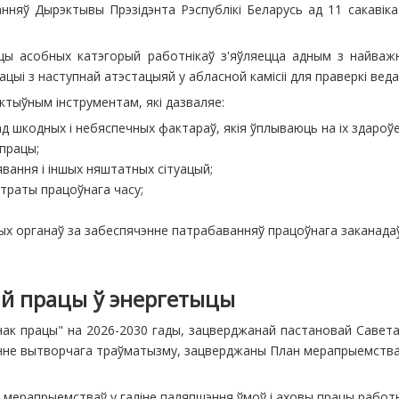
анняў Дырэктывы Прэзідэнта Рэспублікі Беларусь ад 11 сакавіка
цы асобных катэгорый работнікаў з'яўляецца адным з найваж
ыі з наступнай атэстацыяй у абласной камісіі для праверкі вед
тыўным інструментам, які дазваляе:
д шкодных і небяспечных фактараў, якія ўплываюць на іх здароўе
 працы;
ання і іншых няштатных сітуацый;
траты працоўнага часу;
ых органаў за забеспячэнне патрабаванняў працоўнага заканада
ай працы ў энергетыцы
к працы" на 2026-2030 гады, зацверджанай пастановай Савета М
нне вытворчага траўматызму, зацверджаны План мерапрыемстваў
мерапрыемстваў у галіне паляпшэння ўмоў і аховы працы работн