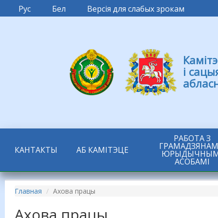
Рус
Бел
Версія для слабых зрокам
Камітэ
і сацы
аблас
РАБОТА З
ГРАМАДЗЯНАМІ
КАНТАКТЫ
АБ КАМІТЭЦЕ
ЮРЫДЫЧНЫМ
АСОБАМІ
Главная
Ахова працы
Ахова працы