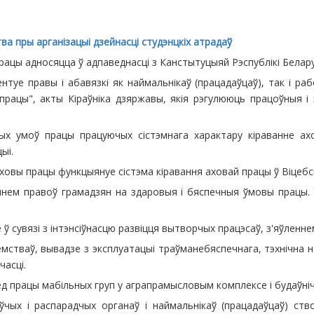
а пры арганізацыі дзейнасці студэнцкіх атрадаў
рацы адносяцца ў адпаведнасці з Канстытуцыяй Рэспублікі Белар
туе правы і абавязкі як наймальнікаў (працадаўцаў), так і ра
 працы", акты Кіраўніка дзяржавы, якія рэгулююць працоўныя і 
ых умоў працы працуючых сістэмнага характару кіраванне ахо
ыі.
аховы працы функцыянуе сістэма кіравання аховай працы ў Віцебс
нем правоў грамадзян на здаровыя і бяспечныя ўмовы працы. 
 сувязі з інтэнсіўнасцю развіцця вытворчых працэсаў, з'яўленнем
мстваў, вывадзе з эксплуатацыі траўманебяспечнага, тэхнічна 
часці.
д працы мабільных груп у аграпрамысловым комплексе і будаўніча
чых і распарадчых органаў і наймальнікаў (працадаўцаў) ст