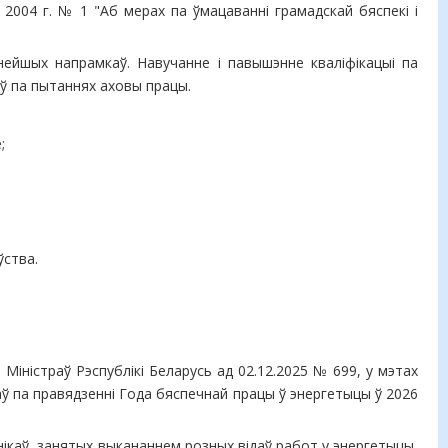
 2004 г. № 1 "Аб мерах па ўмацаванні грамадскай бяспекі і
нейшых напрамкаў. Навучанне і павышэнне кваліфікацыі па
аў па пытаннях аховы працы.
;
ўства.
іністраў Рэспублікі Беларусь ад 02.12.2025 № 699, у мэтах
 па правядзенні Года бяспечнай працы ў энергетыцы ў 2026
ікаў, занятых выкананнем розных відаў работ у энергетыцы,