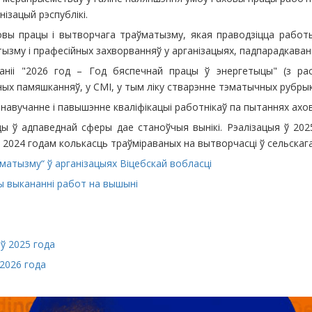
ізацый рэспублікі.
вы працы і вытворчага траўматызму, якая праводзіцца работ
зму і прафесійных захворванняў у арганізацыях, падпарадкаваны
ніі "2026 год – Год бяспечнай працы ў энергетыцы" (з рас
 памяшканняў, у СМІ, у тым ліку стварэнне тэматычных рубрык у 
авучанне і павышэнне кваліфікацыі работнікаў па пытаннях ахо
ы ў адпаведнай сферы дае станоўчыя вынікі. Рэалізацыя ў 20
з 2024 годам колькасць траўміраваных на вытворчасці ў сельскаг
атызму“ ў арганізацыях Віцебскай вобласці
ы выкананні работ на вышыні
ў 2025 года
2026 года