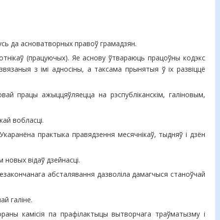
усь да асноватворных правоў грамадзян.
ботнікаў (працуючых). Яе аснову ўтвараюць працоўны кодэкс
звязаныя з імі адносіны, а таксама прынятыя ў іх развіццё
вай працы ажыццяўляецца на рэспубліканскім, галіновым,
кай вобласці.
Укаранёна практыка правядзення месячнікаў, тыдняў і дзён
 новых відаў дзейнасці.
незакончанага абсталявання дазволіла дамагчыся станоўчай
й галіне.
вораны камісія па прафілактыцы вытворчага траўматызму і