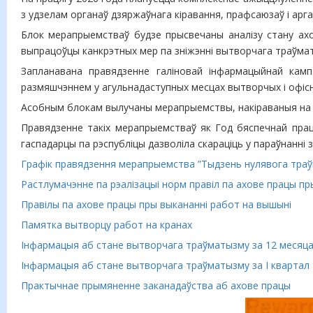
з удзелам органаў дзяржаўнага кіравання, прафсаюзаў і арган
Блок мерапрыемстваў будзе прысвечаны аналізу стану ахо
выпрацоўцы канкрэтных мер па зніжэнні вытворчага траўматы
Запланавана правядзенне галіновай інфармацыйнай кампа
размяшчэннем у агульнадаступных месцах вытворчых і офісных
Асобным блокам вылучаны мерапрыемствы, накіраваныя на н
Правядзенне такіх мерапрыемстваў як Год бяспечнай прац
гаспадарцы па рэспубліцы дазволіла скараціць у параўнанні 
Графік правядзення мерапрыемства ”Тыдзень нулявога траўм
Растлумачэнне па рэалізацыі норм правіл па ахове працы пр
Правілы па ахове працы пры выкананні работ на вышыні
Памятка вытворцу работ на кранах
Інфармацыя аб стане вытворчага траўматызму за 12 месяца
Інфармацыя аб стане вытворчага траўматызму за I квартал 
Практычнае прымяненне заканадаўства аб ахове працы